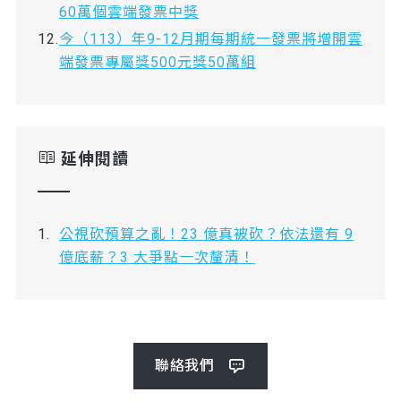
60萬個雲端發票中獎
今（113）年9-12月期每期統一發票將增開雲
端發票專屬獎500元獎50萬組
延伸閱讀
公視砍預算之亂！23 億真被砍？依法還有 9
億底薪？3 大爭點一次釐清！
聯絡我們