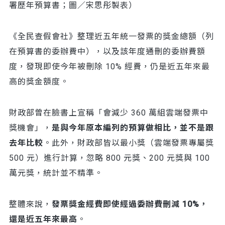
署歷年預算書；圖／宋思彤製表）
《全民查假會社》整理近五年統一發票的獎金總額（列
在預算書的委辦費中），以及該年度通刪的委辦費額
度，發現即使今年被刪除 10% 經費，仍是近五年來最
高的獎金額度。
財政部曾在臉書上宣稱「會減少 360 萬組雲端發票中
獎機會」，
是與今年原本編列的預算做相比，並不是跟
去年比較
。此外，財政部皆以最小獎（雲端發票專屬獎
500 元）進行計算，忽略 800 元獎、200 元獎與 100
萬元獎，統計並不精準。
整體來說，
發票獎金經費即使經過委辦費刪減 10%，
還是近五年來最高
。