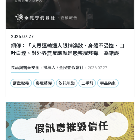
2026.07.27
網傳：「大眾運輸遇人眼神渙散、身體不受控、口
吐白煙、對外界無反應就是吸喪屍菸彈」為錯誤
食品與醫藥安全
撰稿人 / 全民查假會社
2026.07.27
斷章取義
喪屍菸彈
依託咪酯
二手菸
毒品防制