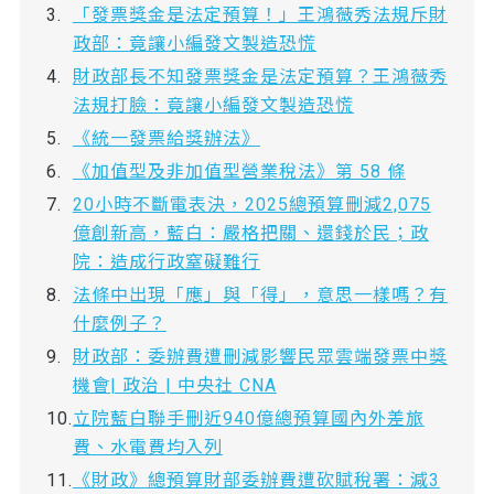
「發票獎金是法定預算！」王鴻薇秀法規斥財
政部：竟讓小編發文製造恐慌
財政部長不知發票獎金是法定預算？王鴻薇秀
法規打臉：竟讓小編發文製造恐慌
《統一發票給獎辦法》
《加值型及非加值型營業稅法》第 58 條
20小時不斷電表決，2025總預算刪減2,075
億創新高，藍白：嚴格把關、還錢於民；政
院：造成行政窒礙難行
法條中出現「應」與「得」，意思一樣嗎？有
什麼例子？
財政部：委辦費遭刪減影響民眾雲端發票中獎
機會| 政治 | 中央社 CNA
立院藍白聯手刪近940億總預算國內外差旅
費、水電費均入列
《財政》總預算財部委辦費遭砍賦稅署：減3