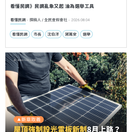
看懂民調》民調亂象又起 淪為選舉工具
看懂民調
撰稿人 / 全民查假會社
2026.08.04
看懂民調
市長
沈伯洋
蔣萬安
選舉