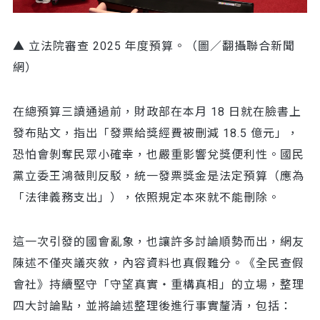
▲ 立法院審查 2025 年度預算。（圖／翻攝聯合新聞
網）
在總預算三讀通過前，財政部在本月 18 日就在臉書上
發布貼文，指出「發票給獎經費被刪減 18.5 億元」，
恐怕會剝奪民眾小確幸，也嚴重影響兌獎便利性。國民
黨立委王鴻薇則反駁，統一發票獎金是法定預算（應為
「法律義務支出」），依照規定本來就不能刪除。
這一次引發的國會亂象，也讓許多討論順勢而出，網友
陳述不僅夾議夾敘，內容資料也真假難分。《全民查假
會社》持續堅守「守望真實・重構真相」的立場，整理
四大討論點，並將論述整理後進行事實釐清，包括：