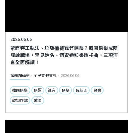
2026.06.06
蒙面特工執法、垃圾桶藏舞弊選票？韓國選舉成陰
謀論戰場，罕見姓名、個資通知書遭扭曲，三項流
言全面解讀！
議題解碼室
全民查假會社
2026.06.06
韓國選舉
選票
謠言
選舉
假新聞
警察
認知作戰
韓國