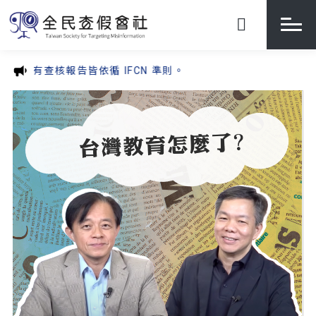
告皆依循 IFCN 準則。