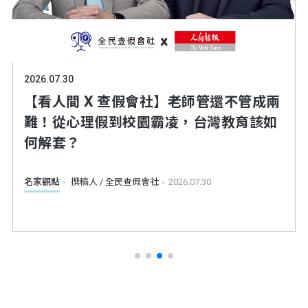
2026.07.27
2026.08.04
2026.08.03
2026.07.30
2026.07.27
2026.08.04
網傳：「大眾運輸遇人眼神渙散、身體不
看懂民調》民調亂象又起 淪為選舉工具
網傳：「 屋頂強制設置太陽光電板，8月
【看人間 X 查假會社】老師管還不管成兩
網傳：「大眾運輸遇人眼神渙散、身體不
看懂民調》民調亂象又起 淪為選舉工具
受控、口吐白煙、對外界無反應就是吸喪
即將上路？」為部分正確
難！從心理假到校園霸凌，台灣教育該如
受控、口吐白煙、對外界無反應就是吸喪
屍菸彈」為錯誤
何解套？
屍菸彈」為錯誤
看懂民調
看懂民調
撰稿人 / 全民查假會社
撰稿人 / 全民查假會社
2026.08.04
2026.08.04
國內政策與公眾人物
撰稿人 / 全民查假會社
2026.08.03
食品與醫藥安全
名家觀點
食品與醫藥安全
撰稿人 / 全民查假會社
撰稿人 / 全民查假會社
撰稿人 / 全民查假會社
2026.07.30
2026.07.27
2026.07.27