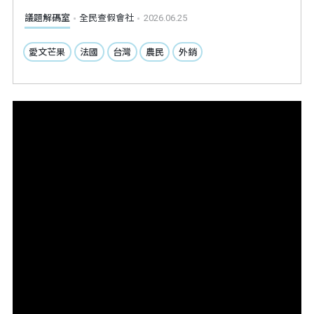
議題解碼室
全民查假會社
2026.06.25
愛文芒果
法國
台灣
農民
外銷