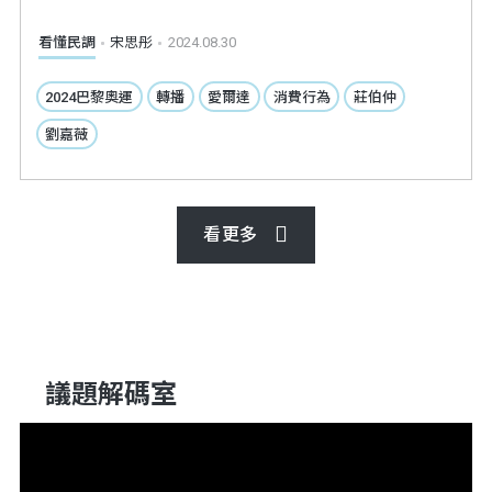
看懂民調
宋思彤
2024.08.30
2024巴黎奧運
轉播
愛爾達
消費行為
莊伯仲
劉嘉薇
看更多
議題解碼室