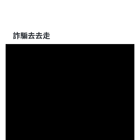
詐騙去去走