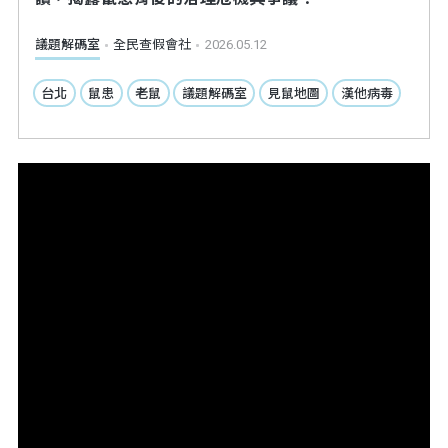
議題解碼室
全民查假會社
2026.05.12
台北
鼠患
老鼠
議題解碼室
見鼠地圖
漢他病毒