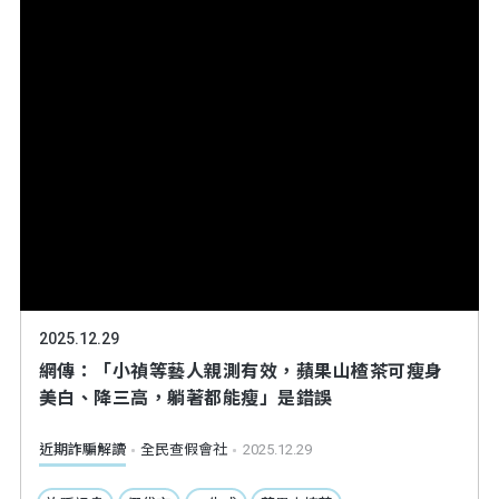
2025.12.29
網傳：「小禎等藝人親測有效，蘋果山楂茶可瘦身
美白、降三高，躺著都能瘦」是錯誤
近期詐騙解讀
全民查假會社
2025.12.29