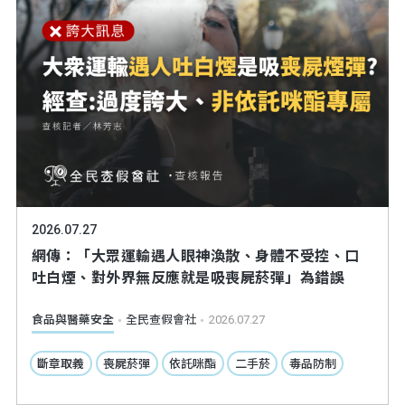
2026.07.27
網傳：「大眾運輸遇人眼神渙散、身體不受控、口
吐白煙、對外界無反應就是吸喪屍菸彈」為錯誤
食品與醫藥安全
全民查假會社
2026.07.27
斷章取義
喪屍菸彈
依託咪酯
二手菸
毒品防制