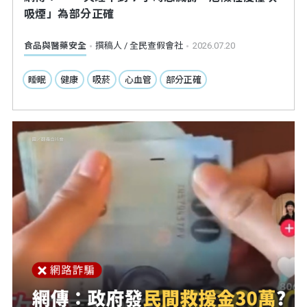
吸煙」為部分正確
食品與醫藥安全
撰稿人 / 全民查假會社
2026.07.20
睡眠
健康
吸菸
心血管
部分正確