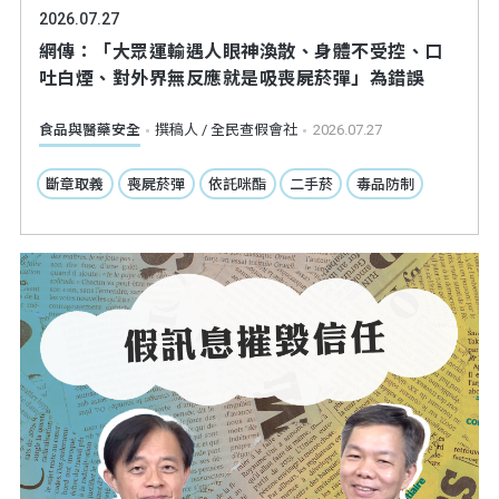
2026.07.27
網傳：「大眾運輸遇人眼神渙散、身體不受控、口
吐白煙、對外界無反應就是吸喪屍菸彈」為錯誤
食品與醫藥安全
撰稿人 / 全民查假會社
2026.07.27
斷章取義
喪屍菸彈
依託咪酯
二手菸
毒品防制