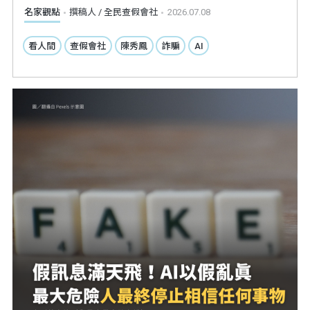
名家觀點
撰稿人 / 全民查假會社
2026.07.08
看人間
查假會社
陳秀鳳
詐騙
AI