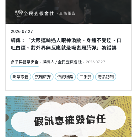
2026.07.27
網傳：「大眾運輸遇人眼神渙散、身體不受控、口
吐白煙、對外界無反應就是吸喪屍菸彈」為錯誤
食品與醫藥安全
撰稿人 / 全民查假會社
2026.07.27
斷章取義
喪屍菸彈
依託咪酯
二手菸
毒品防制