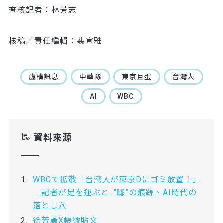
查核記者：林芳志
核稿／責任編輯：裴宣雅
虛構訊息
中華隊
東京巨蛋
台灣人
AI
WBC
資料來源
WBCで拡散「台湾人が東京Dにゴミ放置！」
記者が足を運ぶと…“嘘”の痕跡、AI時代の
落とし穴
徐芳麗X帳號貼文