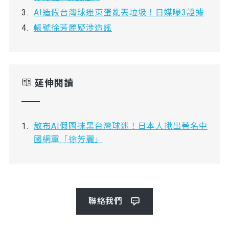
AI造假台灣球迷東蛋亂丟垃圾！日媒曝3證據
帳號徐芳麗疑涉造謠
延伸閱讀
散布AI假圖抹黑台灣球迷！日本人揪出著名中
國網軍「徐芳麗」
聯絡我們