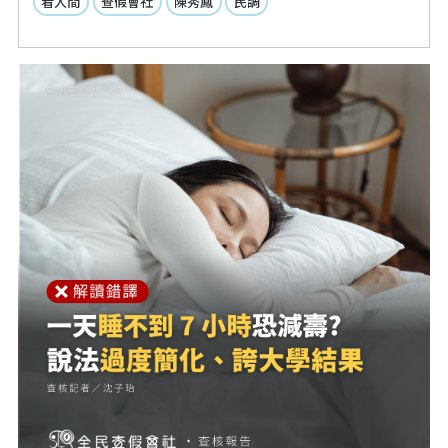
看人間
查假會社
陳秀鳳
民調