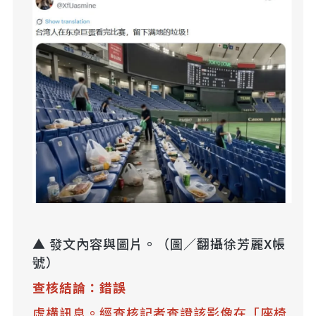
▲ 發文內容與圖片。（圖／翻攝徐芳麗X帳
號）
查核結論：錯誤
虛構訊息。經查核記者查證該影像在「座椅