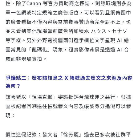
性，除了Canon 等官方贊助商之標誌，剩餘區塊則多為
單一色調或特定規範之廣告版位，可以看到且網傳圖中
的廣告看板不僅內容與當前賽事贊助商完全對不上，也
並未看到其他現場當前廣告諸如積水 ハウス、セナソ
等字樣。另外外野電視牆兩側選手欄位文字呈現 AI 繪
圖常見的「亂碼化」現象，證實影像背景是透過 AI 合
成而非現場實拍。
爭議點三：發布該訊息之 X 帳號過去發文之來源及內容
為何？
該帳號以「現場直擊」姿態批評台灣球迷之惡行，根據
查核記者回溯過往帳號發文內容及帳號身分追溯可以發
現：
慣性造假紀錄：發文者「徐芳麗」過去已多次被社群平