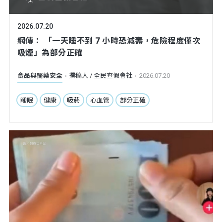
2026.07.20
網傳： 「一天睡不到 7 小時恐減壽，危險程度僅次
吸煙」為部分正確
食品與醫藥安全
撰稿人 / 全民查假會社
2026.07.20
睡眠
健康
吸菸
心血管
部分正確