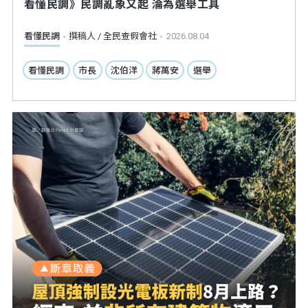
看懂民調》民調亂象又起 淪為選舉工具
看懂民調
撰稿人 / 全民查假會社
2026.08.04
看懂民調
市長
沈伯洋
蔣萬安
選舉