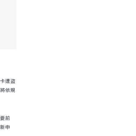
卡遭盜
將依規
要前
新申