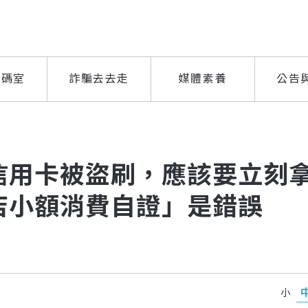
解碼室
詐騙去去走
媒體素養
公告
信用卡被盜刷，應該要立刻
店小額消費自證」是錯誤
小