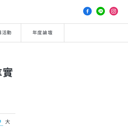
與活動
年度論壇
拿實
中
大